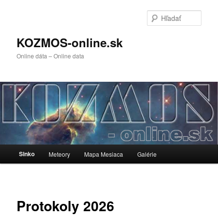
Preskočiť
na
Hľada
primárny
obsah
KOZMOS-online.sk
Online dáta – Online data
Hlavné
Slnko
Meteory
Mapa Mesiaca
Galérie
menu
Protokoly 2026