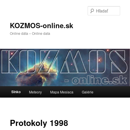
Preskočiť
na
Hľada
primárny
obsah
KOZMOS-online.sk
Online dáta – Online data
Hlavné
Slnko
Meteory
Mapa Mesiaca
Galérie
menu
Protokoly 1998