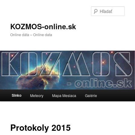
Preskočiť
na
Hľada
primárny
obsah
KOZMOS-online.sk
Online dáta – Online data
Hlavné
Slnko
Meteory
Mapa Mesiaca
Galérie
menu
Protokoly 2015