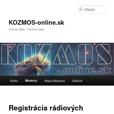
Preskočiť
na
Hľada
primárny
obsah
KOZMOS-online.sk
Online dáta – Online data
Hlavné
Meteory
Slnko
Mapa Mesiaca
Galérie
menu
Registrácia rádiových