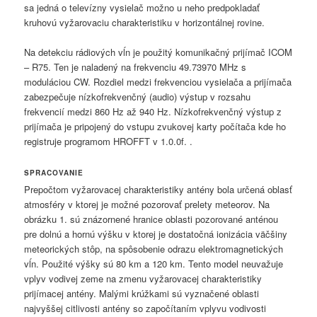
sa jedná o televízny vysielač možno u neho predpokladať
kruhovú vyžarovaciu charakteristiku v horizontálnej rovine.
Na detekciu rádiových vĺn je použitý komunikačný prijímač ICOM
– R75. Ten je naladený na frekvenciu 49.73970 MHz s
moduláciou CW. Rozdiel medzi frekvenciou vysielača a prijímača
zabezpečuje nízkofrekvenčný (audio) výstup v rozsahu
frekvencií medzi 860 Hz až 940 Hz. Nízkofrekvenčný výstup z
prijímača je pripojený do vstupu zvukovej karty počítača kde ho
registruje programom HROFFT v 1.0.0f. .
SPRACOVANIE
Prepočtom vyžarovacej charakteristiky antény bola určená oblasť
atmosféry v ktorej je možné pozorovať prelety meteorov. Na
obrázku 1. sú znázornené hranice oblasti pozorované anténou
pre dolnú a hornú výšku v ktorej je dostatočná ionizácia väčšiny
meteorických stôp, na spôsobenie odrazu elektromagnetických
vĺn. Použité výšky sú 80 km a 120 km. Tento model neuvažuje
vplyv vodivej zeme na zmenu vyžarovacej charakteristiky
prijímacej antény. Malými krúžkami sú vyznačené oblasti
najvyššej citlivosti antény so započítaním vplyvu vodivosti