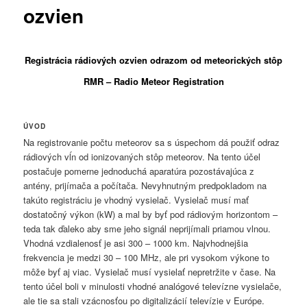
ozvien
Regi
strácia rádiových ozvien odrazom od meteorických stôp
RMR – Radio Meteor Registration
ÚVOD
Na registrovanie počtu meteorov sa s úspechom dá použiť odraz
rádiových vĺn od ionizovaných stôp meteorov. Na tento účel
postačuje pomerne jednoduchá aparatúra pozostávajúca z
antény, prijímača a počítača. Nevyhnutným predpokladom na
takúto registráciu je vhodný vysielač. Vysielač musí mať
dostatočný výkon (kW) a mal by byť pod rádiovým horizontom –
teda tak ďaleko aby sme jeho signál neprijímali priamou vlnou.
Vhodná vzdialenosť je asi 300 – 1000 km. Najvhodnejšia
frekvencia je medzi 30 – 100 MHz, ale pri vysokom výkone to
môže byť aj viac. Vysielač musí vysielať nepretržite v čase. Na
tento účel boli v minulosti vhodné analógové televízne vysielače,
ale tie sa stali vzácnosťou po digitalizácií televízie v Európe.