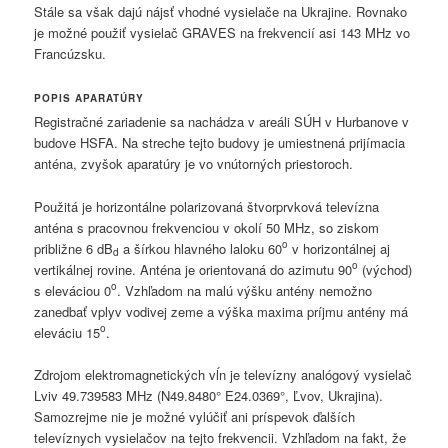
Stále sa však dajú nájsť vhodné vysielače na Ukrajine. Rovnako
je možné použiť vysielač GRAVES na frekvencií asi 143 MHz vo
Francúzsku.
POPIS APARATÚRY
Registračné zariadenie sa nachádza v areáli SÚH v Hurbanove v
budove HSFA. Na streche tejto budovy je umiestnená prijímacia
anténa, zvyšok aparatúry je vo vnútorných priestoroch.
Použitá je horizontálne polarizovaná štvorprvková televízna
anténa s pracovnou frekvenciou v okolí 50 MHz, so ziskom
o
približne 6 dB
a šírkou hlavného laloku 60
v horizontálnej aj
d
o
vertikálnej rovine. Anténa je orientovaná do azimutu 90
(východ)
o
s eleváciou 0
. Vzhľadom na malú výšku antény nemožno
zanedbať vplyv vodivej zeme a výška maxima príjmu antény má
o
eleváciu 15
.
Zdrojom elektromagnetických vĺn je televízny analógový vysielač
Lviv 49.739583 MHz (N49.8480° E24.0369°, Ľvov, Ukrajina).
Samozrejme nie je možné vylúčiť ani príspevok ďalších
televíznych vysielačov na tejto frekvencii. Vzhľadom na fakt, že