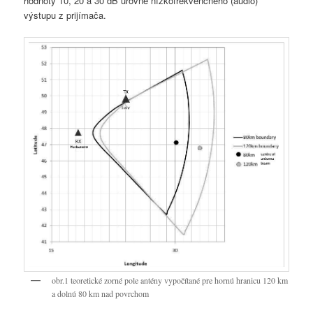
hodnoty 10, 20 a 30 dB úrovne nízkofrekvenčného (audio)
výstupu z prijímača.
obr.1 teoretické zorné pole antény vypočítané pre hornú hranicu 120 km
a dolnú 80 km nad povrchom