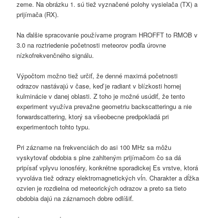
zeme. Na obrázku 1. sú tiež vyznačené polohy vysielača (TX) a
prijímača (RX).
Na ďalšie spracovanie používame program HROFFT to RMOB v
3.0 na roztriedenie početnosti meteorov podľa úrovne
nízkofrekvenčného signálu.
Výpočtom možno tiež určiť, že denné maximá početnosti
odrazov nastávajú v čase, keď je radiant v blízkosti hornej
kulminácie v danej oblasti. Z toho je možné usúdiť, že tento
experiment využíva prevažne geometriu backscatteringu a nie
forwardscattering, ktorý sa všeobecne predpokladá pri
experimentoch tohto typu.
Pri zázname na frekvenciách do asi 100 MHz sa môžu
vyskytovať obdobia s plne zahlteným prijímačom čo sa dá
pripísať vplyvu ionosféry, konkrétne sporadickej Es vrstve, ktorá
vyvoláva tiež odrazy elektromagnetických vĺn. Charakter a dĺžka
ozvien je rozdielna od meteorických odrazov a preto sa tieto
obdobia dajú na záznamoch dobre odlíšiť.