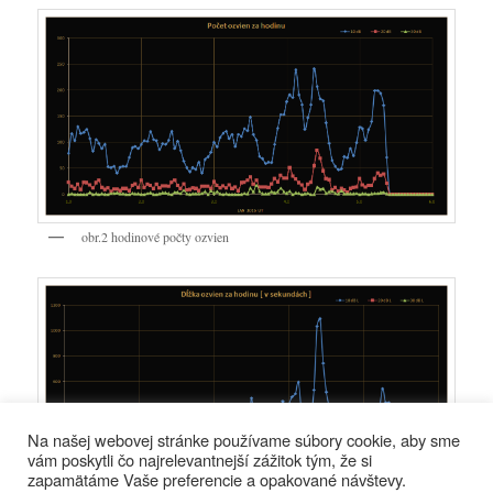
obr.2 hodinové počty ozvien
Na našej webovej stránke používame súbory cookie, aby sme
vám poskytli čo najrelevantnejší zážitok tým, že si
zapamätáme Vaše preferencie a opakované návštevy.