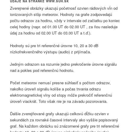
ÚDAJE NA STRÁNKE WWW.SUH.SK
Zverejnené obrázky ukazujú početnosť ozvien rádiových vĺn od
ionizovaných stôp meteorov. Hodnoty na grafe zodpovedajú
počtu odrazov za hodinu, vždy v intervale od začiatku po koniec
celej hodiny (napr. od 01.00 UT do 02.00 UT , za ňou nasleduje
údaj za hodinu od 02.00 UT do 03.00 UT a t.ď.).
Hodnoty sú pre tri referenčné úrovne 10, 20 a 30 dB
nízkofrekvenčného výstupu (audio) z prijímača.
Jedným odrazom sa rozumie jedno prekročenie úrovne signálu
nad a pokles pod referenčnú hodnotu.
Počet meteorov nemusí presne súhlasiť s počtom odrazov,
nakoľko úroveň signálu kolíše a počas trvania odrazu
elektromagnetickej vlny od stopy môže prekročiť referenčnú
úroveň viackrát. Toto však nie je na závadu pozorovania.
Ďalšie zverejňované grafy ukazujú celkovú dĺžku ozvien v
sekundách za rovnaké časové intervaly ako vyššie popisovaný
graf. Na každom obrázku sú znázornené grafy pre tri referenčné