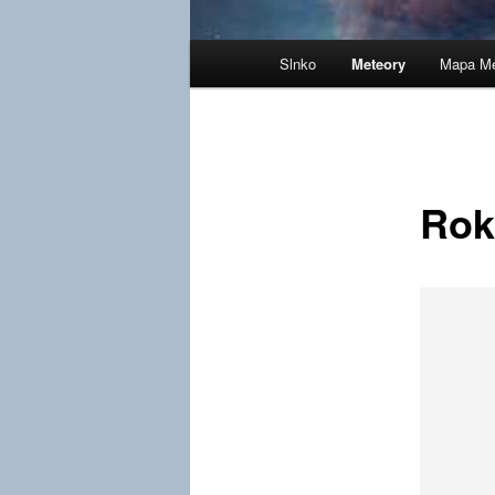
Hlavné
Slnko
Meteory
Mapa Me
menu
Rok