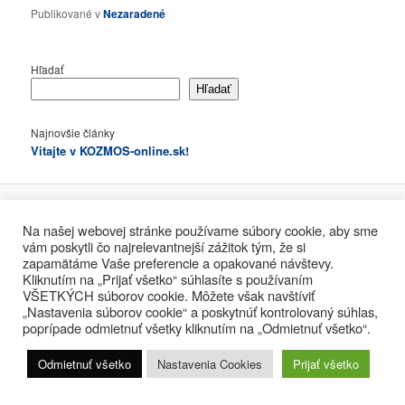
Publikované v
Nezaradené
Hľadať
Hľadať
Najnovšie články
Vitajte v KOZMOS-online.sk!
Hrdo poháňa WordPress
Na našej webovej stránke používame súbory cookie, aby sme
vám poskytli čo najrelevantnejší zážitok tým, že si
zapamätáme Vaše preferencie a opakované návštevy.
Kliknutím na „Prijať všetko“ súhlasíte s používaním
VŠETKÝCH súborov cookie. Môžete však navštíviť
„Nastavenia súborov cookie“ a poskytnúť kontrolovaný súhlas,
poprípade odmietnuť všetky kliknutím na „Odmietnuť všetko“.
Odmietnuť všetko
Nastavenia Cookies
Prijať všetko