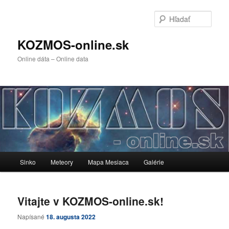
Preskočiť
Preskočiť
na
na
Hľada
primárny
sekundárny
obsah
obsah
KOZMOS-online.sk
Online dáta – Online data
Hlavné
Slnko
Meteory
Mapa Mesiaca
Galérie
menu
Vitajte v KOZMOS-online.sk!
Napísané
18. augusta 2022